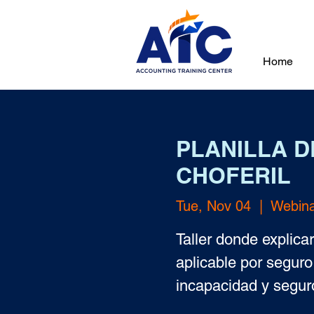
Home
PLANILLA D
CHOFERIL
Tue, Nov 04
  |  
Webin
Taller donde explica
aplicable por segur
incapacidad y seguro